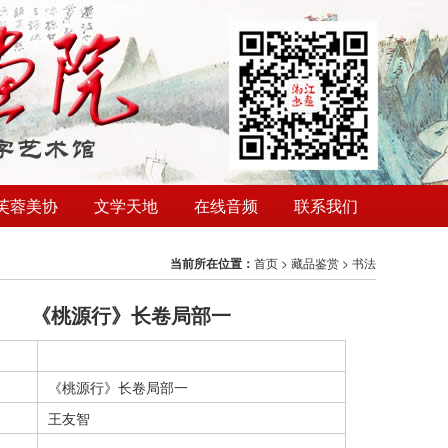
芙蓉美协
文学天地
在线音频
联系我们
当前所在位置：
首页
>
藏品鉴赏
>
书法
《桃源行》长卷局部一
《桃源行》长卷局部一
王友智