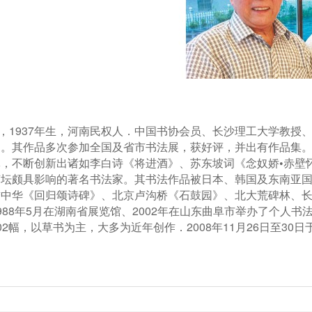
1937
，
年生，河南民权人．中国书协会员、长沙理工大学教授
问。其作品多次参加全国及省市书法展，获好评，并出有作品集
，不断创新出诸如李白诗《将进酒》、苏东坡词《念奴娇•赤壁
艺坛颇具影响的著名书法家。其书法作品被日本、韩国及东南亚
绣中华《回归颂诗碑》、北京卢沟桥《石鼓园》、北大荒碑林、
988
5
2002
年
月在湖南省展览馆、
年在山东曲阜市举办了个人书
02
2008
11
26
30
幅，以草书为主，大多为近年创作．
年
月
日至
日