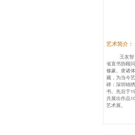
艺术简介：
王友智
省直书协顾
修篆、隶诸体
藏，为当今
碑：深圳锦
1
书。先后于
1
共展出作品
艺术展。