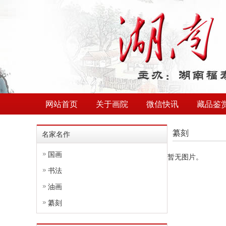
网站首页
关于画院
微信快讯
藏品鉴
纂刻
名家名作
国画
暂无图片。
书法
油画
纂刻