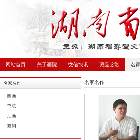
网站首页
关于画院
微信快讯
藏品鉴赏
名
名家名作
名家名作
国画
书法
油画
纂刻