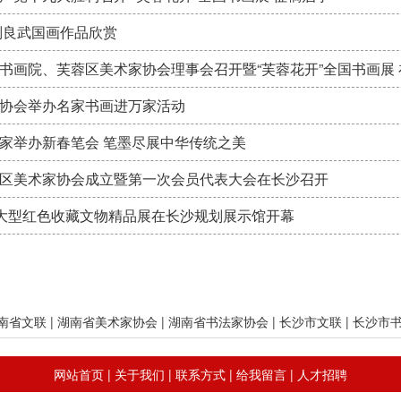
刘良武国画作品欣赏
书画院、芙蓉区美术家协会理事会召开暨“芙蓉花开”全国书画展
协会举办名家书画进万家活动
家举办新春笔会 笔墨尽展中华传统之美
区美术家协会成立暨第一次会员代表大会在长沙召开
”大型红色收藏文物精品展在长沙规划展示馆开幕
南省文联
|
湖南省美术家协会
|
湖南省书法家协会
|
长沙市文联
|
长沙市
网站首页
|
关于我们
|
联系方式
|
给我留言
|
人才招聘