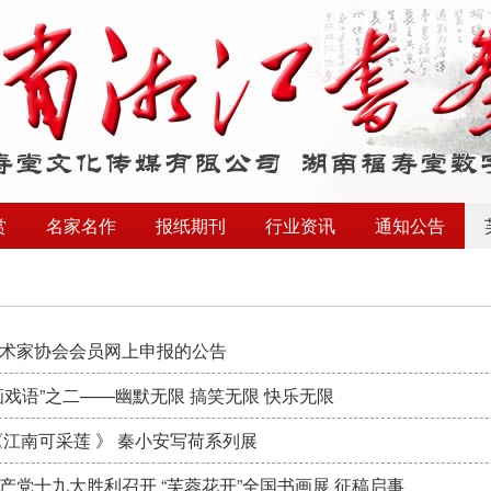
赏
名家名作
报纸期刊
行业资讯
通知公告
术家协会会员网上申报的公告
画戏语”之二——幽默无限 搞笑无限 快乐无限
《江南可采莲 》 秦小安写荷系列展
产党十九大胜利召开 “芙蓉花开”全国书画展 征稿启事