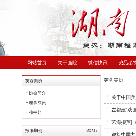
网站首页
关于画院
微信快讯
藏品鉴
芙蓉美协
芙蓉美协
协会简介
关于中国美
理事成员
左都建“戏
秘书处
艺海撷英|
报纸期刊
MORE>
迎接中国共