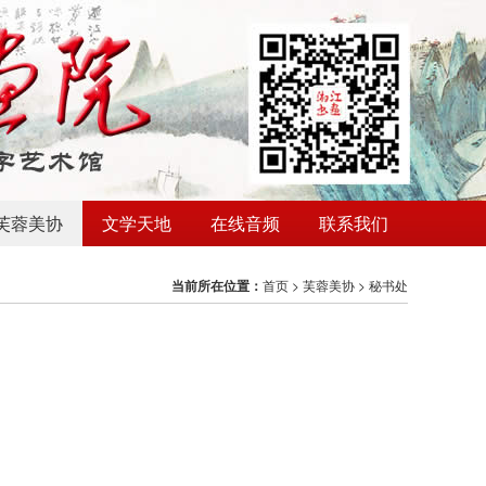
芙蓉美协
文学天地
在线音频
联系我们
当前所在位置：
首页
>
芙蓉美协
>
秘书处