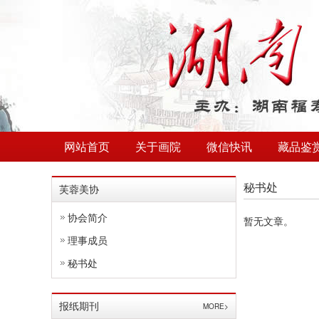
网站首页
关于画院
微信快讯
藏品鉴
秘书处
芙蓉美协
协会简介
暂无文章。
理事成员
秘书处
报纸期刊
MORE>