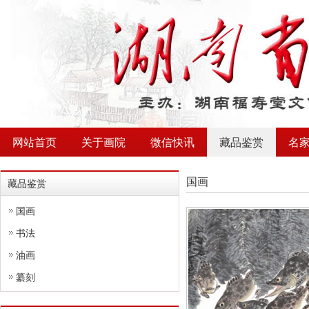
网站首页
关于画院
微信快讯
藏品鉴赏
名
国画
藏品鉴赏
国画
书法
油画
纂刻