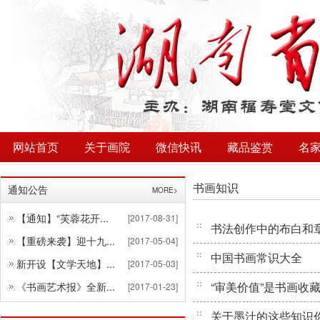
网站首页
关于画院
微信快讯
藏品鉴赏
名
书画知识
通知公告
MORE>
【通知】“芙蓉花开...
[2017-08-31]
书法创作中的布白和
【重磅来袭】迎十九...
[2017-05-04]
中国书画常识大全
新开设【文学天地】...
[2017-05-03]
“审美价值”是书画收
《书画艺术报》全新...
[2017-01-23]
关于墨汁的这些知识