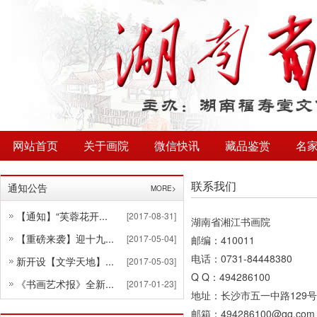
网站首页
关于画院
微信快讯
藏品鉴赏
名
联系我们
通知公告
MORE>
【通知】“芙蓉花开...
[2017-08-31]
湖南省湘江书画院
【重磅来袭】迎十九...
[2017-05-04]
邮编：410011
电话：0731-84448380
新开设【文学天地】...
[2017-05-03]
Q Q：494286100
《书画艺术报》全新...
[2017-01-23]
地址：长沙市五一中路129
邮箱：494286100@qq.com