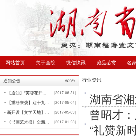
网站首页
关于画院
微信快讯
藏品鉴赏
名
行业资讯
通知公告
MORE>
【通知】“芙蓉花开...
[2017-08-31]
湖南省湘
【重磅来袭】迎十九...
[2017-05-04]
曾昭才：
新开设【文学天地】...
[2017-05-03]
《书画艺术报》全新...
[2017-01-23]
“礼赞新