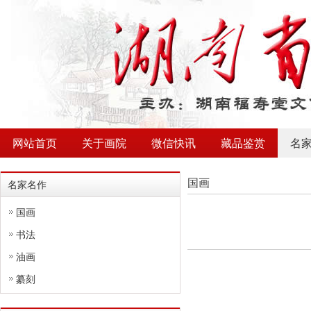
网站首页
关于画院
微信快讯
藏品鉴赏
名
国画
名家名作
国画
书法
油画
纂刻