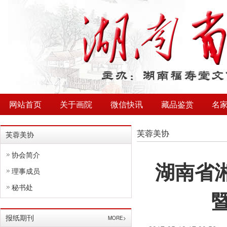
网站首页
关于画院
微信快讯
藏品鉴赏
名
芙蓉美协
芙蓉美协
协会简介
湖南省
理事成员
秘书处
报纸期刊
MORE>