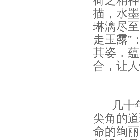
描，水墨
琳漓尽至
走玉露”
其姿，蕴
合，让
几十年
尖角的道
命的绚丽