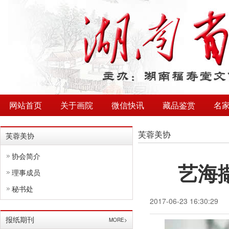
网站首页
关于画院
微信快讯
藏品鉴赏
名
芙蓉美协
芙蓉美协
协会简介
艺海
理事成员
秘书处
2017-06-23 16:30:29
报纸期刊
MORE>