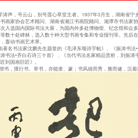
字涛声，号云山，别号莲心草堂主者。1937年3月生，湖南省
关书画家协会艺术顾问、湖南省湘江书画院顾问、湘潭市书法家
多次入选国内国际书法大展，为国内外多处博物馆、纪念馆和众
岳等数十处碑林，选入数十种大型书画专集和专业报刊等。先后
潮，轰动书画艺术界。
著名书法家沈鹏先生题签的《毛泽东颂诗字帖》、《振涛书法•
涛书法•齐白石诗三十首》﹑《当代书法名家精品赏析．刘振涛
木匠到国画巨匠》。
书，擅行书、草书，亦能隶、篆；书风雄而秀，雅而健，沉着