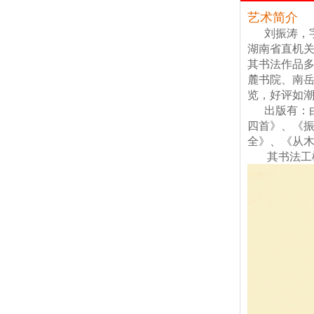
艺术简介
刘振涛，
湖南省直机
其书法作品
麓书院、南
览，好评如
出版有：由
四首》、《振
全》、《从
其书法工楷