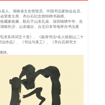
宁乡县人。湖南省文史馆馆员、中国书法家协会会员、
协会荣誉主席、齐白石纪念馆特聘书画师。
多收藏家收藏，勒石于山东孔庙、深圳锦绣中华、岳
在湖南长沙、山东烟台、台北日本等地举办书法展
毛泽东诗词五十首》、《振涛书法•名人咏韶山二十
书法作品》、《书法与美工》、《齐白石研究大
痛快。