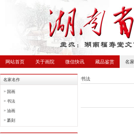
网站首页
关于画院
微信快讯
藏品鉴赏
名
书法
名家名作
国画
书法
油画
纂刻