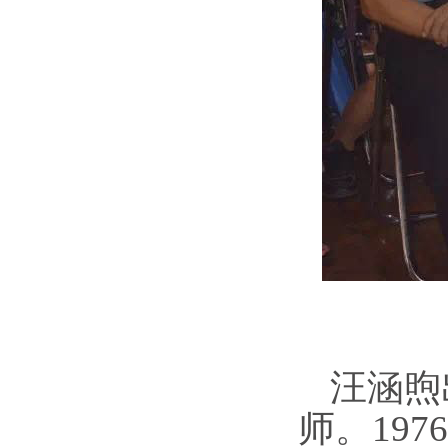
汪涵煦
师。19