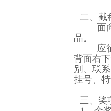
二、截稿
面向全
品。
应征作
背面右下
别、联系
挂号、特
三、奖
1、金