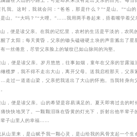
地蹒跚在大山的小路上，可是却从来没有走出父亲的目光。每当
扎我。这时，我就会问：“爸爸，那是什么？”“是山。”“山的
还是山。”“大吗？”“大哩。”……我用两手卷起来，捂着嘴学着
读山，便是读父亲。在我的记忆里，农村的生活是平淡的，农民
惊醒了太阳；每天黄昏，父亲的锄头磕碰硬土块的声音溅出了星
没有一丝倦意，尽管父亲脸上的皱纹已如山脉间的沟壑。
，便是读父亲。岁月悠悠，往事如烟，童年在父亲的甘露滋润
的橄榄梦，我不得不走出大山，离开父母。送我启程那天，父亲
……走过一道道山梁，父亲把我送出了大山的怀抱。当我转身向
塑。
，便是读父亲。山的希望是容易满足的。夏天即将过去的时候
痛痛快快地哭了。一颗颗泪珠在昏黄的灯光下，折射出他半辈子
半辈子山里人的幸
福……
山里来，是山赋予我一颗心灵，是山给我的风骨支起一个生命