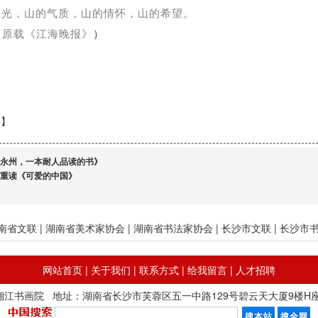
目光，山的气质，山的情怀，山的希望。
载《江海晚报》
）
：
】
永州，一本耐人品读的书》
重读《可爱的中国》
南省文联
|
湖南省美术家协会
|
湖南省书法家协会
|
长沙市文联
|
长沙市
网站首页
|
关于我们
|
联系方式
|
给我留言
|
人才招聘
21 湖南省湘江书画院 地址：湖南省长沙市芙蓉区五一中路129号碧云天大厦9楼H