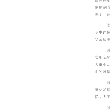
磕绊绊
硬的胡茬
呢？”“
吆牛声
父亲却
读山
实现我
大事业
山的雕
读山
满意足
忆，大
我从