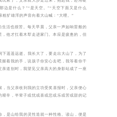
我玩累了，父亲就大步走过来，抱起我，还用硬
那边是什么？”“是天空。”“天空下面又是什么
父亲粗犷雄浑的声音向着大山喊：“大哩。”
的生活也很苦。每天早晨，父亲一声如响雷般的
星，他才扛着木犁走进家门。本应是疲惫的，但
下遥遥远逝。我长大了，要走出大山了，为了
紧握着我的手，说孩子你安心去吧，我等着你干
父亲道别时，我望见父亲高大的身影站成了一座
，当父亲收到我的立功受奖喜报时，父亲便心
的艰辛，半辈子或忧或喜或悲或乐或苦或甜的记
，是山给我的灵性造就一种性格。读山，便是