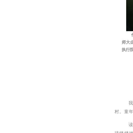
师大
执行
村。童