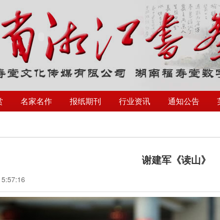
赏
名家名作
报纸期刊
行业资讯
通知公告
谢建军《读山》
15:57:16