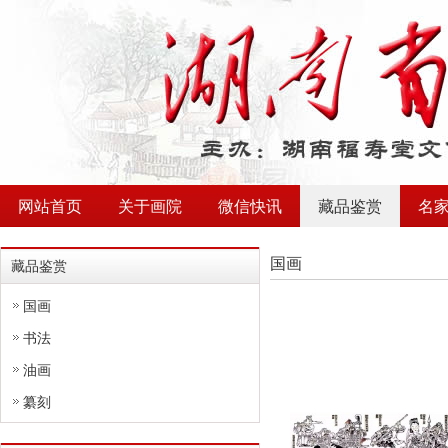
网站首页
关于画院
微信快讯
藏品鉴赏
名
国画
藏品鉴赏
国画
书法
油画
纂刻