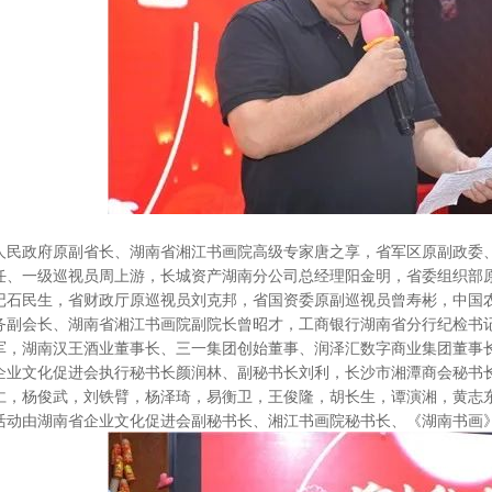
人民政府原副省长、湖南省湘江书画院高级专家唐之享，省军区原副政委
任、一级巡视员周上游，长城资产湖南分公司总经理阳金明，省委组织部
记石民生，省财政厅原巡视员刘克邦，省国资委原副巡视员曾寿彬，中国
务副会长、湖南省湘江书画院副院长曾昭才，工商银行湖南省分行纪检书
军，湖南汉王酒业董事长、三一集团创始董事、润泽汇数字商业集团董事
企业文化促进会执行秘书长颜润林、副秘书长刘利，长沙市湘潭商会秘书
仁，杨俊武，刘铁臂，杨泽琦，易衡卫，王俊隆，胡长生，谭演湘，黄志
活动由湖南省企业文化促进会副秘书长、湘江书画院秘书长、《湖南书画