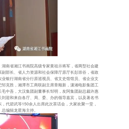
、湖南省湘江书画院高级专家黄祖示将军，省两型社会建
原副部长、省人力资源和社会保障厅原厅长彭崇谷，省政
农业银行湖南省分行原巡视员、省文史馆馆员、省企业文
记邹克胜，湘潭市工商联副主席章顺新，潇湘电影集团工
长毛中吾，大汉集团副董事长邹明，友阿集团副总裁许惠
长刘迎和来自各厅、局、委、办的领导嘉宾，以及著名书
东，代碧武等
150
余人出席此次茶话会，大家欢聚一堂，
》总编辑龙星海主持。