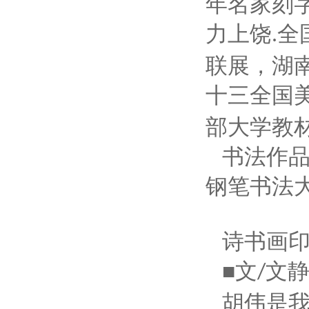
年名家刻
力上饶
全
.
联展，湖
十三全国
部大学教
书法作
钢笔书法
诗书画
■文
文
/
胡伟是