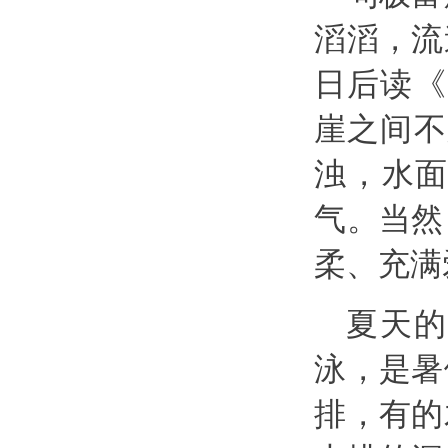
滔滔，流
日后读《
崖之间不
浊，水
气。当然
柔、充满
夏天的
泳，是暑
排，有的